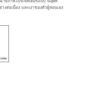
ื่องฉายภาพโปรเจคเตอร์แบบ Super
งต่อเนื่อง และเงาของตัวผู้สอนเอง
ึ้น
Tel: +66 2 439 0494
Fax: + 66 2 439 0495
E-mail:
info@boxlight-thailand.com