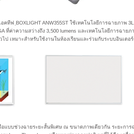
์แอคทีฟ ฺBOXLIGHT ANW355ST ใช้เทคโนโลยีการฉายภาพ 3LCD 
A ที่ค่าความสว่างถึง 3,500 lumens และเทคโนโลยีการฉายภ
ั่วไป เหมาะสำหรับใช้งานในห้องเรียนและร่วมกับระบบอินเตอร
หรือแบบช่วงฉายระยะสั้นพิเศษ ณ ขนาดภาพเดียวกัน ระยะการฉ