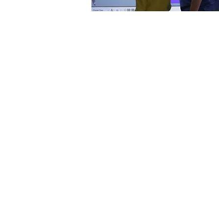
ยินดีใ
เรามีทีมงานผู้เชียว
"Education is t
most powerful